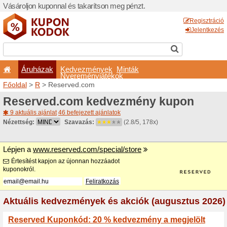
Vásároljon kuponnal és taka
Áruházak
Kedvezm
Nyeremé
Főoldal
>
R
> Reserved.c