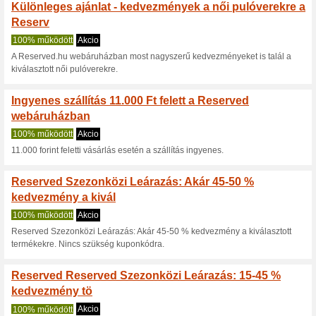
Aktuális kedvezmén
Reserved Kuponkód: 
termékekre
Ajánlot
75% működött
Kupo
Rr11.000 Ft feletti vásárlás 
lehetőséget, hogy beszerezd