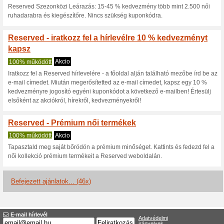
most extra 20 % kedvezménny
Kupon - 10 % kedvez
Reserved.c
100% működött
Akcio
A Reserved.com weboldalon -
feliratkozóknak. A Reserved a 
kedvezménykódot. A kedvezmén
alapján vehető igénybe, amel