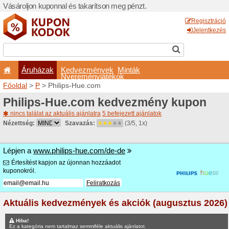
Vásároljon kuponnal és taka
Áruházak
Kedvezm
Nyeremé
Főoldal
>
P
> Philips-Hue.