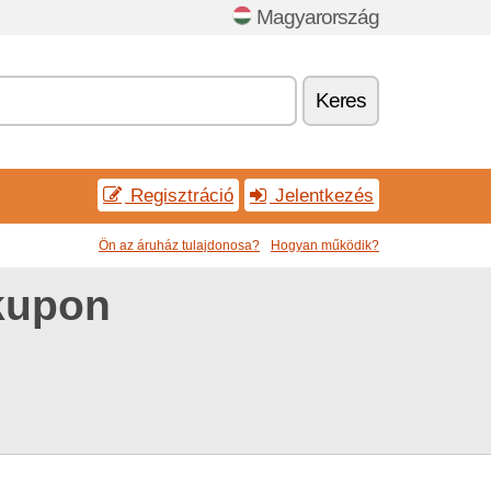
Magyarország
Keres
Regisztráció
Jelentkezés
Ön az áruház tulajdonosa?
Hogyan működik?
kupon