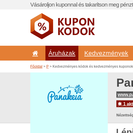
Vásároljon kuponnal és takarítson meg pénzt
Áruházak
Kedvezmények
Főoldal
>
P
> Kedvezményes kódok és kedvezményes kuponok 
Pa
www.p
1 akt
Nézettség
Lép