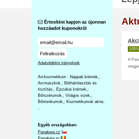
Akt
Értesítést kapjon az újonnan
hozzáadot kuponokról
Akci
100%
Feliratkozás
A Pan
Adatvédelmi irányelvek
megjel
Arckozmetikum · Nappali krémek,;
Arcmaszkok,; Bőrhámlasztás és
tisztítás,; Éjszakai krémek,;
Bőrszérumok,; Virágos vizek,;
Bőrtonikumok,; Kozmetikumok akne,
..
Egyéb országokban:
Panakeia.cz
Panakeia.ro