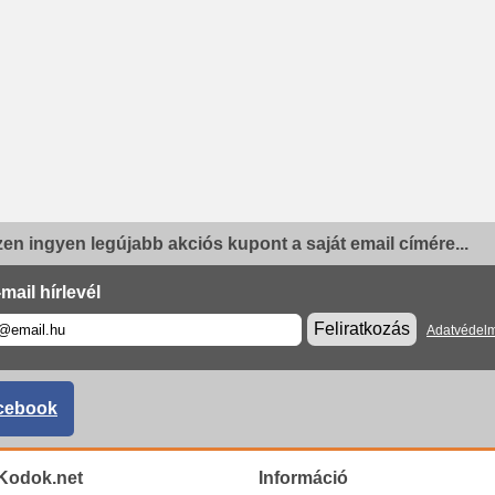
en ingyen legújabb akciós kupont a saját email címére...
mail hírlevél
Feliratkozás
Adatvédelm
cebook
Kodok.net
Információ