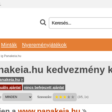
.
Minták
Nyereményjátékok
ig Panakeia.hu
nakeia.hu kedvezmény 
anakeia.hu
uális ajánlat
nincs befejezett ajánlat
:
Szavazás:
(3/5, 1x)
jen a
www.panakeia.hu