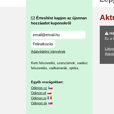
Akt
Értesítést kapjon az újonnan
hozzáadot kuponokról
Hi
Ez a 
Feliratkozás
Látog
Adatvédelmi irányelvek
Ajánl
Kerti felszerelés, szerszámok, vadász
felszerelés, vadkamerák, optika.
Egyéb országokban:
Odimon.cz
Odimon.pl
Odimon.ro
Odimon.sk