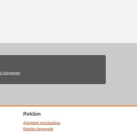
i irányelvek
Reklám
Ajánlatok hozzáadása
Reklám árjegyzék