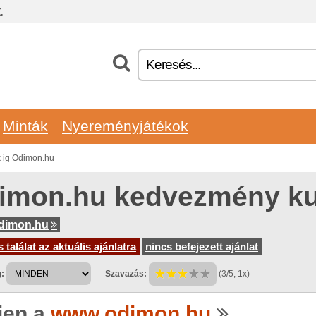
.
Minták
Nyereményjátékok
 ig Odimon.hu
imon.hu kedvezmény k
dimon.hu
 találat az aktuális ajánlatra
nincs befejezett ajánlat
:
Szavazás:
(3/5, 1x)
jen a
www.odimon.hu