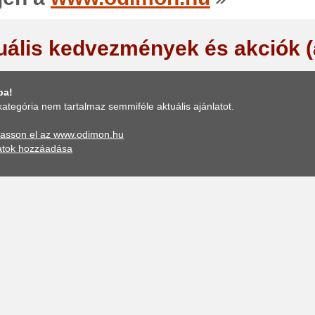
uális kedvezmények és akciók 
ba!
kategória nem tartalmaz semmiféle aktuális ajánlatot.
asson el az www.odimon.hu
atok hozzáadása