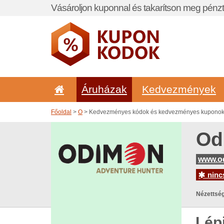
Vásároljon kuponnal és takarítson meg pénzt
Áruházak
Kedvezmények
Főoldal
>
O
> Kedvezményes kódok és kedvezményes kuponok
Od
www.o
nincs
Nézettség
Lép