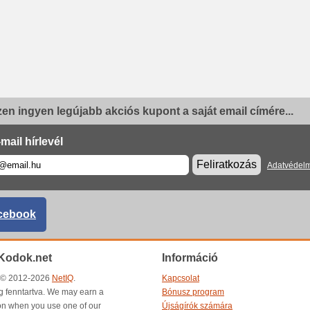
en ingyen legújabb akciós kupont a saját email címére...
mail hírlevél
Feliratkozás
Adatvédelm
cebook
Kodok.net
Információ
t © 2012-2026
NetIQ
.
Kapcsolat
g fenntartva. We may earn a
Bónusz program
n when you use one of our
Újságírók számára