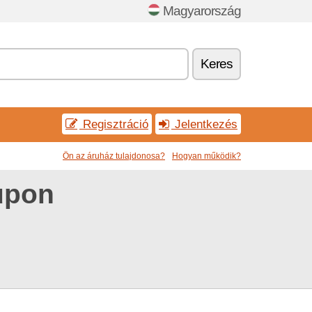
Magyarország
Keres
Regisztráció
Jelentkezés
Ön az áruház tulajdonosa?
Hogyan működik?
upon