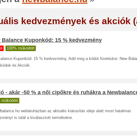
uális kedvezmények és akciók 
 Balance Kuponkód: 15 % kedvezmény
ot
100% működött
alance Kuponkód: 15 % kedvezmény, Add meg a kódot fizetéskor. New Bala
kódok és Akciók.
ó - akár -50 % a női cipőkre és ruhákra a Newbalanc
 működött
balance.hu webáruházban az aktuális kiárusítás ideje alatt most hatalmas
ményt is talál a kiválasztott termékekre.