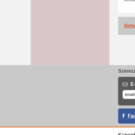
okosa
Befej
Szerezz
E-
Fa
Kupon