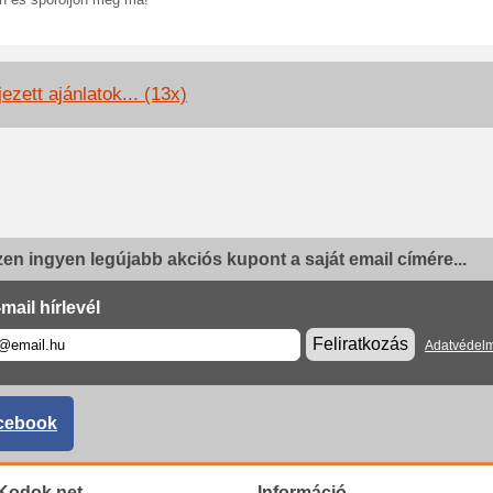
n és spóroljon még ma!
ezett ajánlatok... (13x)
en ingyen legújabb akciós kupont a saját email címére...
mail hírlevél
Feliratkozás
Adatvédelm
cebook
Kodok.net
Információ