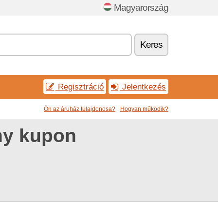
Magyarország
Keres
Regisztráció
Jelentkezés
Ön az áruház tulajdonosa?
Hogyan működik?
ny kupon