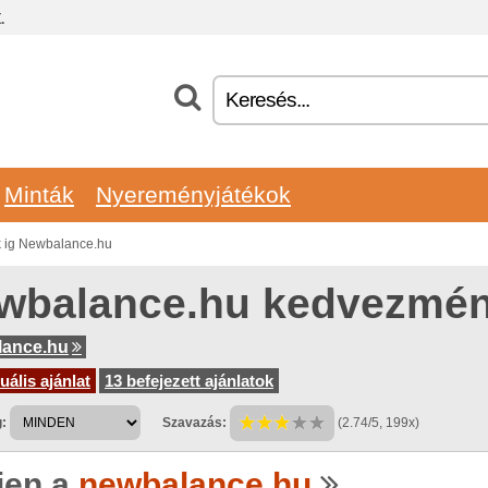
.
Minták
Nyereményjátékok
 ig Newbalance.hu
wbalance.hu kedvezmé
lance.hu
uális ajánlat
13 befejezett ajánlatok
:
Szavazás:
(2.74/5, 199x)
jen a
newbalance.hu