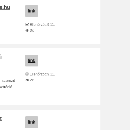
ce.hu
link
Ellenőrzött 9.11.
3x
ú
link
Ellenőrzött 9.11.
2x
s szerezd
sztráció
t
link