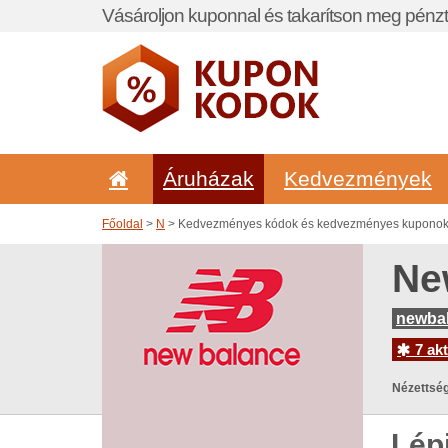
Vásároljon kuponnal és takarítson meg pénzt
Áruházak
Kedvezmények
Főoldal
>
N
> Kedvezményes kódok és kedvezményes kuponok
Ne
newba
7 akt
Nézettség
Lép