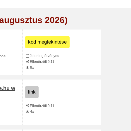
(augusztus 2026)
kód megtekintése
Jelenleg érvényes
nce
Ellenőrzött 9.11.
9x
e.hu w
link
Ellenőrzött 9.11.
4x