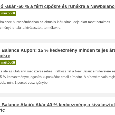
ó -akár -50 % a férfi cipőkre és ruhákra a Newbalan
 működött
balance.hu webáruházban az aktuális kiárusítás ideje alatt most hatalmas
ményt is talál a kiválasztott termékekre.
 Balance Kupon: 15 % kedvezmény minden teljes ár
mékre
 működött
ts ide az utalvány megszerzéséhez. Iratkozz fel a New Balance hírlevelére é
5 % kedvezményre jogosító kuponkódot email címedre. A hírlevélre való regi
ebb, mint 1 percet vesz igénybe.
 Balance Akció: Akár 40 % kedvezmény a kiválasztot
rtc