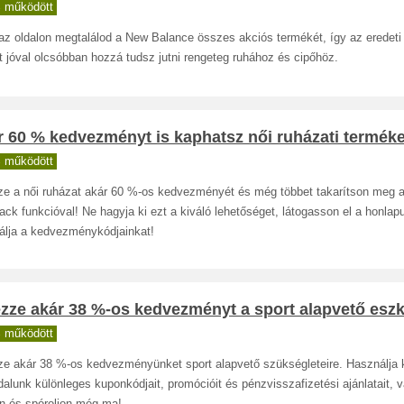
 működött
az oldalon megtalálod a New Balance összes akciós termékét, így az eredeti
 jóval olcsóbban hozzá tudsz jutni rengeteg ruhához és cipőhöz.
r 60 % kedvezményt is kaphatsz női ruházati termék
 működött
ze a női ruházat akár 60 %-os kedvezményét és még többet takarítson meg 
ck funkcióval! Ne hagyja ki ezt a kiváló lehetőséget, látogasson el a honlap
álja a kedvezménykódjainkat!
zze akár 38 %-os kedvezményt a sport alapvető eszk
 működött
ze akár 38 %-os kedvezményünket sport alapvető szükségleteire. Használja 
alunk különleges kuponkódjait, promócióit és pénzvisszafizetési ajánlatait, v