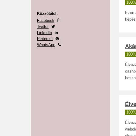
100%
Ezen 
Közzététel:
képest
Facebook
Twitter
LinkedIn
Pinterest
WhatsApp
Aká
100%
Élvez
cashba
haszn
Élve
100%
Élvez
webold