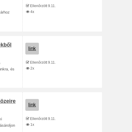
Ellenőrzött 9.11.
4x
 árhoz
ekből
link
Ellenőrzött 9.11.
a
2x
unkra, és
özeire
link
Ellenőrzött 9.11.
ki
1x
ásároljon