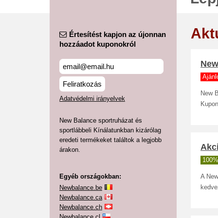
Akt
Értesítést kapjon az újonnan
hozzáadot kuponokról
New
Ajánl
Feliratkozás
New B
Adatvédelmi irányelvek
Kupon
New Balance sportruházat és
sportlábbeli Kínálatunkban kizárólag
eredeti termékeket találtok a legjobb
Akci
árakon.
100%
Egyéb országokban:
A New
Newbalance.be
kedvez
Newbalance.ca
Newbalance.ch
Newbalance.cl