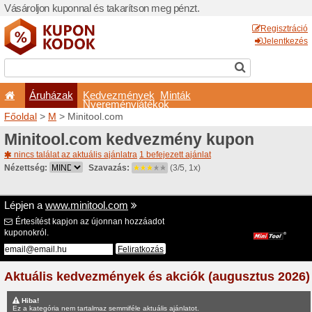
Vásároljon kuponnal és taka
Áruházak
Kedvezm
Nyeremé
Főoldal
>
M
> Minitool.com