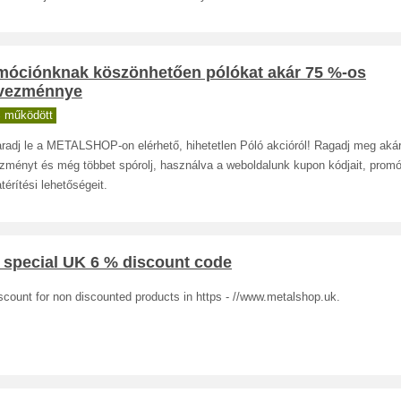
móciónknak köszönhetően pólókat akár 75 %-os
vezménnye
 működött
radj le a METALSHOP-on elérhető, hihetetlen Póló akcióról! Ragadj meg aká
zményt és még többet spórolj, használva a weboldalunk kupon kódjait, promó
térítési lehetőségeit.
 special UK 6 % discount code
count for non discounted products in https - //www.metalshop.uk.