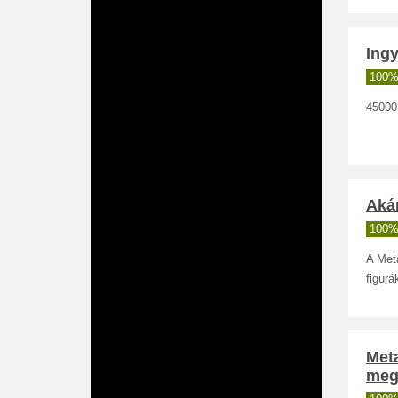
Ingy
100%
45000 
Akár
100%
A Met
figurá
Met
meg