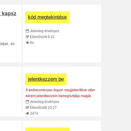
 kapsz
kód megtekintése
Jelenleg érvényes
Ellenőrzött 9.11.
6x
djait, és
jelentkezzem be
A kedvezményes kupon megjelenítése után
kérem jelentkezzem be/regisztálja magát.
Jelenleg érvényes
Ellenőrzött 10.27.
247x