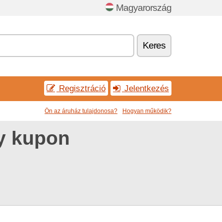
Magyarország
Keres
Regisztráció
Jelentkezés
Ön az áruház tulajdonosa?
Hogyan működik?
y kupon