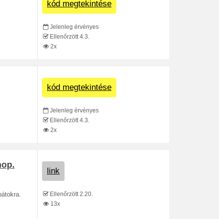
kód megtekintése
Jelenleg érvényes
Ellenőrzött 4.3.
2x
kód megtekintése
Jelenleg érvényes
Ellenőrzött 4.3.
2x
hop.
link
Ellenőrzött 2.20.
bátokra.
13x