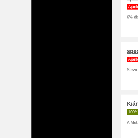
Ajánl
6% dis
spec
Ajánl
Sleva
Kiár
100%
A Meta