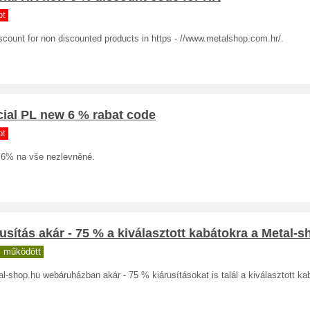
ot
count for non discounted products in https - //www.metalshop.com.hr/.
ial PL new 6 % rabat code
ot
 6% na vše nezlevněné.
usítás akár - 75 % a kiválasztott kabátokra a Metal-s
 működött
l-shop.hu webáruházban akár - 75 % kiárusításokat is talál a kiválasztott ka