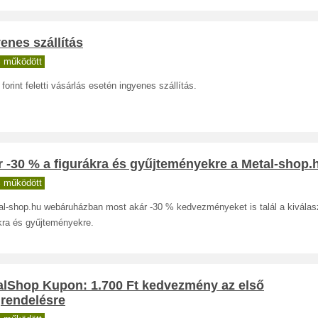
enes szállítás
 működött
forint feletti vásárlás esetén ingyenes szállítás.
 -30 % a figurákra és gyűjteményekre a Metal-shop.
 működött
al-shop.hu webáruházban most akár -30 % kedvezményeket is talál a kiválasz
kra és gyűjteményekre.
alShop Kupon: 1.700 Ft kedvezmény az első
rendelésre