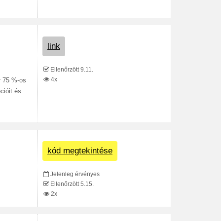
link
Ellenőrzött 9.11.
4x
r 75 %-os
cióit és
kód megtekintése
Jelenleg érvényes
Ellenőrzött 5.15.
2x