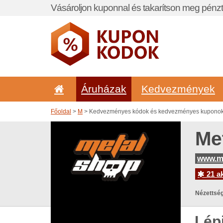
Vásároljon kuponnal és takarítson meg pénzt
Áruházak
Kedvezmények
Főoldal
>
M
> Kedvezményes kódok és kedvezményes kuponok 
Me
www.m
21 ak
Nézettség
Lép