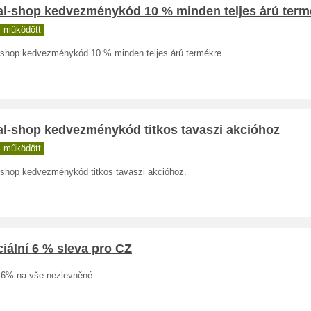
al-shop kedvezménykód 10 % minden teljes árú term
 működött
-shop kedvezménykód 10 % minden teljes árú termékre.
al-shop kedvezménykód titkos tavaszi akcióhoz
 működött
-shop kedvezménykód titkos tavaszi akcióhoz.
iální 6 % sleva pro CZ
 6% na vše nezlevněné.