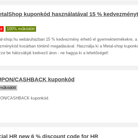
etalShop kuponkód használatával 15 % kedvezményt
ot
100% működött
al-shop.hu webáruházban 15 % kedvezmény érhető el gyermektermékekre, a
zménykód kosárban történő megadásával. Használja ki a Metal-shop kuponkó
ze be hátizsákját kedvező áron - ne hagyja ki a lehetőséget!
PON/CASHBACK kuponkód
működött
ON/CASHBACK kuponkód.
cial HR new 6 % discount code for HR