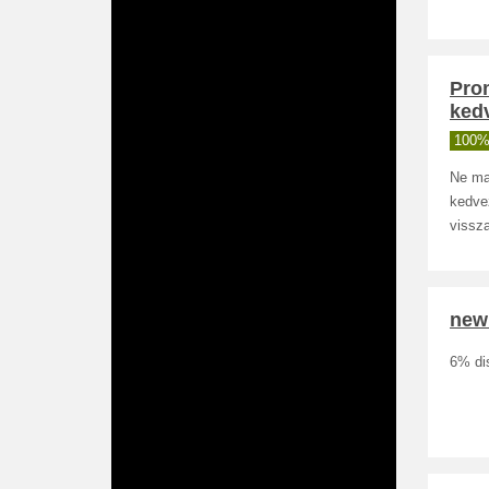
Pro
ked
100%
Ne ma
kedve
vissza
new
6% dis