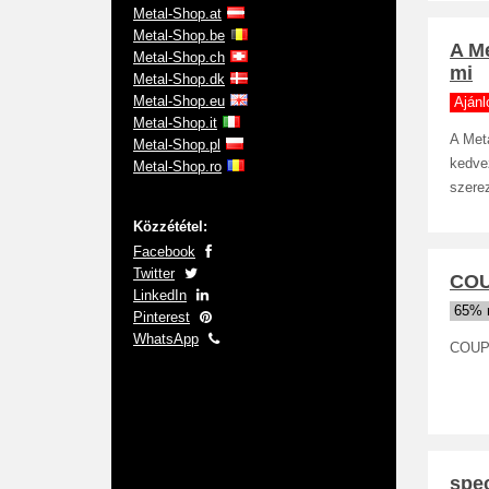
Metal-Shop.at
Metal-Shop.be
A M
Metal-Shop.ch
mi
Metal-Shop.dk
Metal-Shop.eu
Ajánl
Metal-Shop.it
A Met
Metal-Shop.pl
kedve
Metal-Shop.ro
szerez
Közzététel:
Facebook
Twitter
COU
LinkedIn
65% 
Pinterest
WhatsApp
COUP
spe