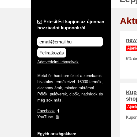
Akt
Értesítést kapjon az újonnan
hozzáadot kuponokról
new
Ajánl
Feliratkozás
6% dis
Adatvédelmi irányelvek
Metál és hardcore üzlet a zenekarok
hivatalos termékeivel. 16000 termék,
alacsony árak, minden raktáron!
Kupo
Pólók, pulóverek, cipők, nadrágok és
sho
még sok más.
Ajánl
Facebook
YouTube
Kupon
Egyéb országokban: