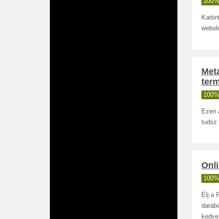
100%
Katti
webold
Met
ter
100%
Ezen 
tudsz
Onl
100%
Élj a 
darab
kedve