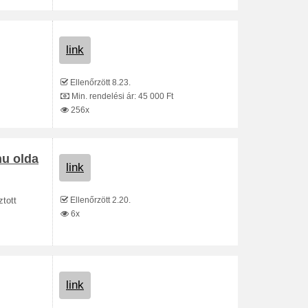
link
Ellenőrzött 8.23.
Min. rendelési ár: 45 000 Ft
256x
hu olda
link
Ellenőrzött 2.20.
tott
6x
link