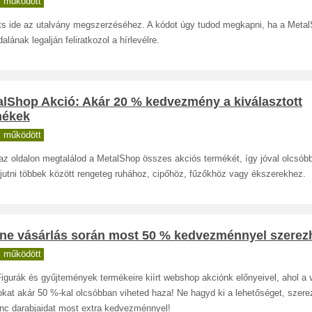
 működött
nts ide az utalvány megszerzéséhez. A kódot úgy tudod megkapni, ha a Meta
alának legalján feliratkozol a hírlevélre.
alShop Akció: Akár 20 % kedvezmény a kiválasztott
mékek
 működött
az oldalon megtalálod a MetalShop összes akciós termékét, így jóval olcsób
 jutni többek között rengeteg ruhához, cipőhöz, fűzőkhöz vagy ékszerekhez.
ine vásárlás során most 50 % kedvezménnyel szerezh
 működött
Figurák és gyűjtemények termékeire kiírt webshop akciónk előnyeivel, ahol a 
okat akár 50 %-kal olcsóbban viheted haza! Ne hagyd ki a lehetőséget, szere
nc darabjaidat most extra kedvezménnyel!