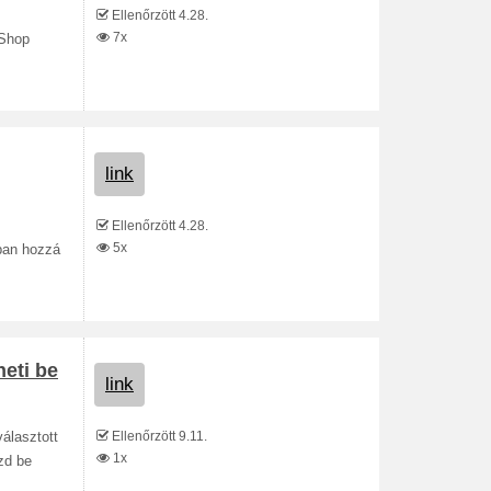
Ellenőrzött 4.28.
7x
lShop
link
Ellenőrzött 4.28.
5x
ban hozzá
eti be
link
Ellenőrzött 9.11.
választott
1x
zd be