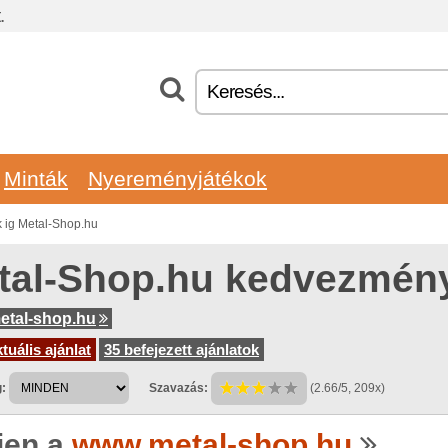
.
Minták
Nyereményjátékok
ig Metal-Shop.hu
tal-Shop.hu kedvezmén
etal-shop.hu
tuális ajánlat
35 befejezett ajánlatok
:
Szavazás:
(2.66/5, 209x)
jen a
www.metal-shop.hu