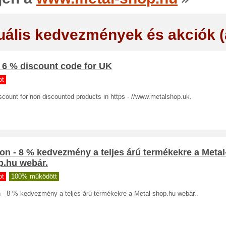
uális kedvezmények és akciók 
 6 % discount code for UK
ot
count for non discounted products in https - //www.metalshop.uk.
n - 8 % kedvezmény a teljes árú termékekre a Metal
p.hu webár.
ot
100% működött
 - 8 % kedvezmény a teljes árú termékekre a Metal-shop.hu webár..