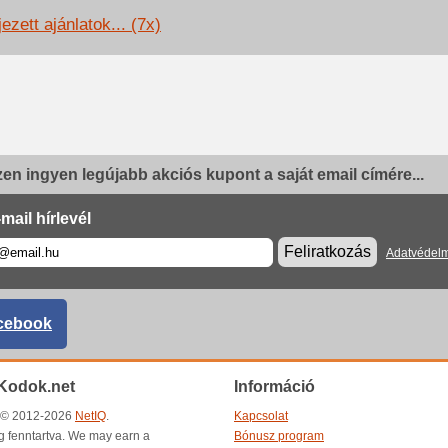
ezett ajánlatok... (7x)
en ingyen legújabb akciós kupont a saját email címére...
mail hírlevél
Feliratkozás
Adatvédelm
cebook
Kodok.net
Információ
t © 2012-2026
NetIQ
.
Kapcsolat
g fenntartva. We may earn a
Bónusz program