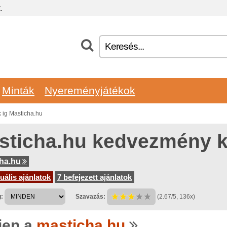
.
Minták
Nyereményjátékok
ig Masticha.hu
sticha.hu kedvezmény 
ha.hu
uális ajánlatok
7 befejezett ajánlatok
:
Szavazás:
(2.67/5, 136x)
jen a
masticha.hu