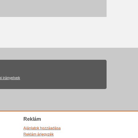
i irányelvek
Reklám
Ajánlatok hozzáadása
Reklám árjegyzék