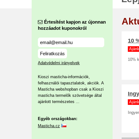
Akt
Értesítést kapjon az újonnan
hozzáadot kuponokról
10 
Ajánl
Feliratkozás
10% k
Adatvédelmi irányelvek
Kioszi masticha-információk,
felhasználói tapasztalatok, akciók. A
Masticha webshopban csak a Kioszi
Ingy
masticha termelők szövetsége által
ajánlott természetes ...
Ajánl
Ingyen
Egyéb országokban:
Masticha.cz