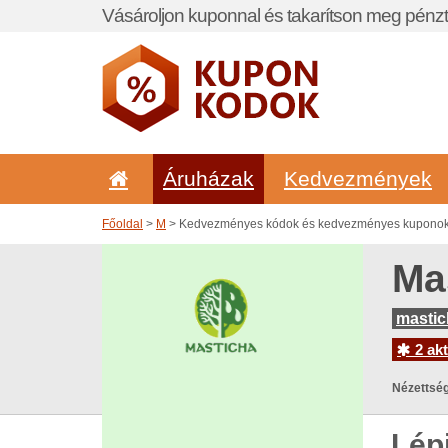
Vásároljon kuponnal és takarítson meg pénzt
Áruházak
Kedvezmények
Főoldal
>
M
> Kedvezményes kódok és kedvezményes kuponok 
Ma
mastic
2 akt
Nézettség
Lép