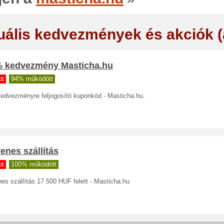
uális kedvezmények és akciók 
% kedvezmény Masticha.hu
ot
94% működött
edvezményre feljogosító kuponkód - Masticha.hu.
enes szállítás
ot
100% működött
es szállítás 17 500 HUF felett - Masticha.hu