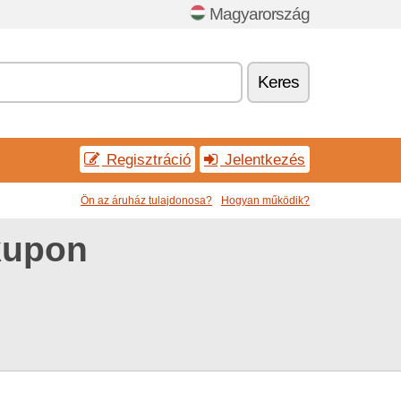
Magyarország
Keres
Regisztráció
Jelentkezés
Ön az áruház tulajdonosa?
Hogyan működik?
kupon