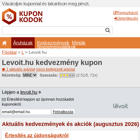
Vásároljon kuponnal és taka
Áruházak
Kedvezm
Nyeremé
Főoldal
>
L
> Levoit.hu