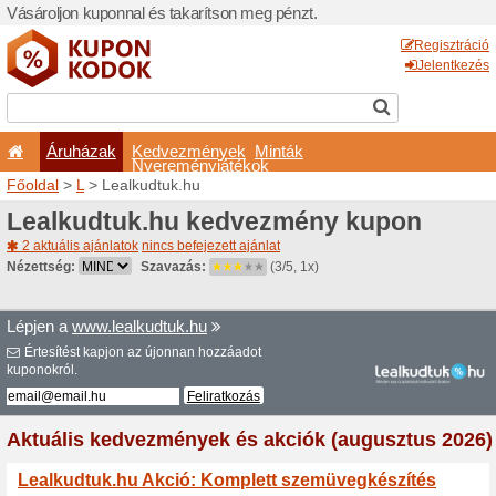
Vásároljon kuponnal és taka
Áruházak
Kedvezm
Nyeremé
Főoldal
>
L
> Lealkudtuk.h