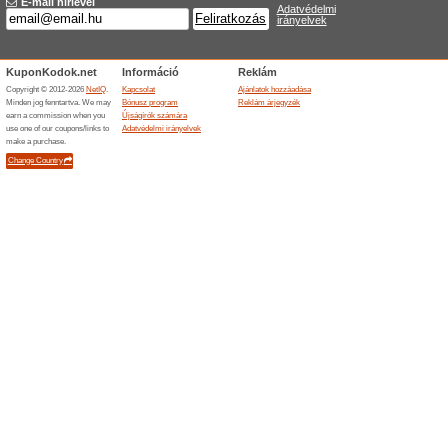
Aktuális kedvezmén
15 % kedvezmény szo
Ajánlot
50% működött
Kupo
Használj promóciós kódot és s
ki ezt a remek lehetőséget, 
ma!