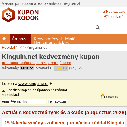
Vásároljon kuponnal és taka
Áruházak
Kedvezm
Nyeremé
Főoldal
>
K
> Kinguin.net