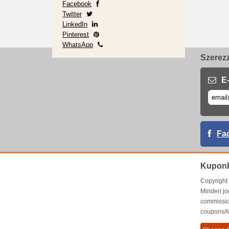
Facebook
Twitter
LinkedIn
Pinterest
WhatsApp
Szerezz
E-
Fa
Kupon
Copyrigh
Minden jo
commissio
coupons/l