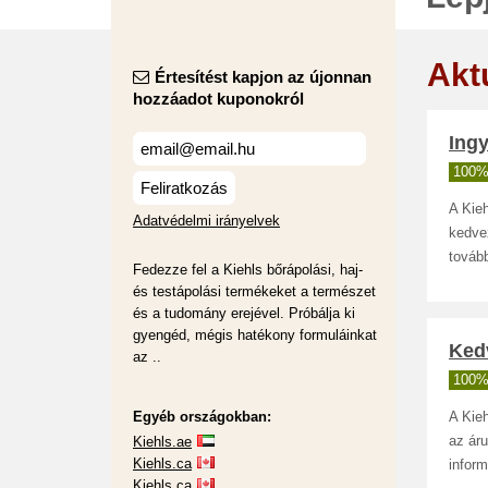
Akt
Értesítést kapjon az újonnan
hozzáadot kuponokról
Ingy
100%
Feliratkozás
A Kieh
Adatvédelmi irányelvek
kedvez
tovább
Fedezze fel a Kiehls bőrápolási, haj-
és testápolási termékeket a természet
és a tudomány erejével. Próbálja ki
gyengéd, mégis hatékony formuláinkat
Ked
az ..
100%
Egyéb országokban:
A Kie
Kiehls.ae
az áru
Kiehls.ca
inform
Kiehls.ca