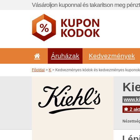
Vásároljon kuponnal és takarítson meg pénzt
Áruházak
Kedvezmények
Főoldal
>
K
> Kedvezményes kódok és kedvezményes kuponok i
Ki
www.ki
2 akt
Nézettség
Lép