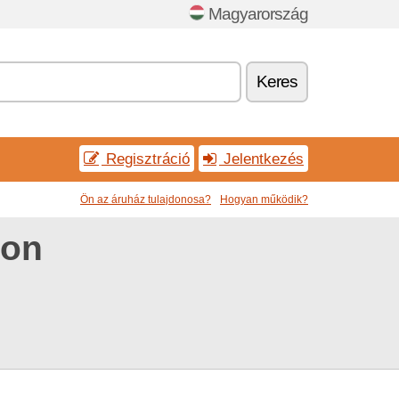
Magyarország
Keres
Regisztráció
Jelentkezés
Ön az áruház tulajdonosa?
Hogyan működik?
pon