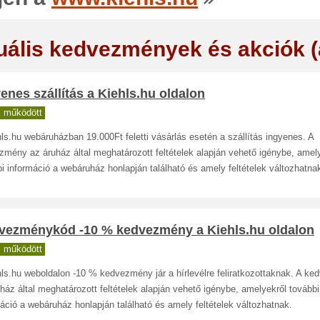
uális kedvezmények és akciók 
enes szállítás a Kiehls.hu oldalon
 működött
ls.hu webáruházban 19.000Ft feletti vásárlás esetén a szállítás ingyenes. A
mény az áruház által meghatározott feltételek alapján vehető igénybe, amel
i információ a webáruház honlapján található és amely feltételek változhatna
vezménykód -10 % kedvezmény a Kiehls.hu oldalon
 működött
hls.hu weboldalon -10 % kedvezmény jár a hírlevélre feliratkozottaknak. A k
ház által meghatározott feltételek alapján vehető igénybe, amelyekről további
áció a webáruház honlapján található és amely feltételek változhatnak.