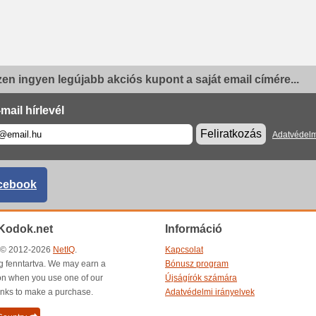
en ingyen legújabb akciós kupont a saját email címére...
mail hírlevél
Feliratkozás
Adatvédelm
cebook
Kodok.net
Információ
t © 2012-2026
NetIQ
.
Kapcsolat
g fenntartva. We may earn a
Bónusz program
n when you use one of our
Újságírók számára
inks to make a purchase.
Adatvédelmi irányelvek