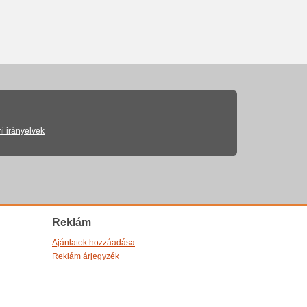
i irányelvek
Reklám
Ajánlatok hozzáadása
Reklám árjegyzék