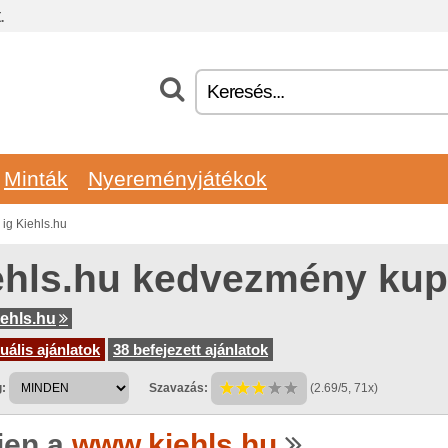
.
Minták
Nyereményjátékok
g Kiehls.hu
ehls.hu kedvezmény ku
ehls.hu
uális ajánlatok
38 befejezett ajánlatok
:
Szavazás:
(2.69/5, 71x)
jen a
www.kiehls.hu