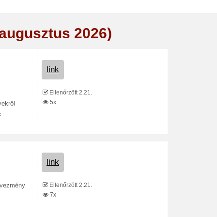
(augusztus 2026)
link
Ellenőrzött 2.21.
5x
yekről
k.
link
Ellenőrzött 2.21.
edvezmény
7x