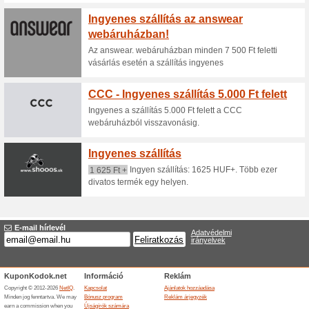
Aktuális kedvezmén
Akár 70 % kedvezmé
72% működött
Akcio
Válogass a kifutó termékek közö
Befejezett ajánlatok... (20x