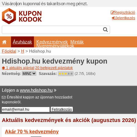
Vásároljon kuponnal és taka
Áruházak
Kedvezm
Nyeremé
Főoldal
>
H
> Hdishop.hu