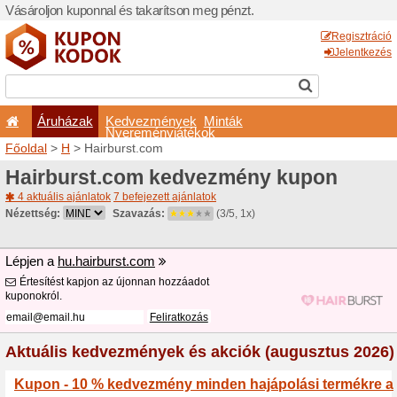
Vásároljon kuponnal és taka
Áruházak
Kedvezm
Nyeremé
Főoldal
>
H
> Hairburst.co