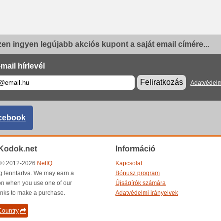
en ingyen legújabb akciós kupont a saját email címére...
mail hírlevél
Feliratkozás
Adatvédelm
cebook
Kodok.net
Információ
t © 2012-2026
NetIQ
.
Kapcsolat
g fenntartva. We may earn a
Bónusz program
n when you use one of our
Újságírók számára
inks to make a purchase.
Adatvédelmi irányelvek
ountry