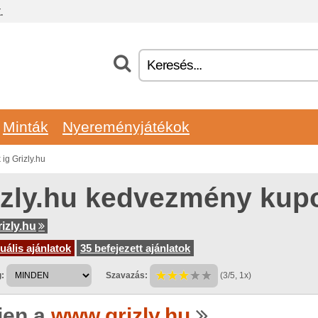
.
Minták
Nyereményjátékok
g Grizly.hu
izly.hu kedvezmény kup
izly.hu
uális ajánlatok
35 befejezett ajánlatok
:
Szavazás:
(3/5, 1x)
jen a
www.grizly.hu