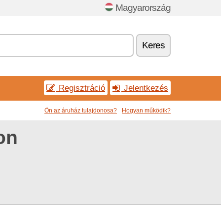
Magyarország
Keres
Regisztráció
Jelentkezés
Ön az áruház tulajdonosa?
Hogyan működik?
on