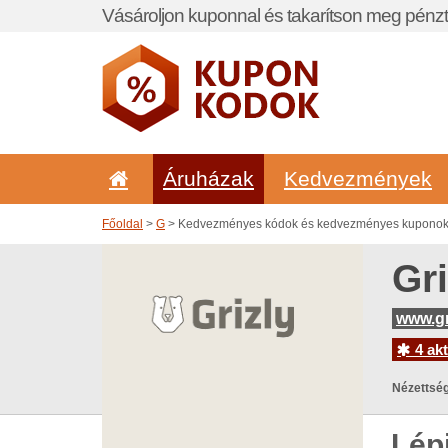
Vásároljon kuponnal és takarítson meg pénzt
Áruházak
Kedvezmények
Főoldal
>
G
> Kedvezményes kódok és kedvezményes kuponok i
Gr
www.gr
4 akt
Nézettség
Lép