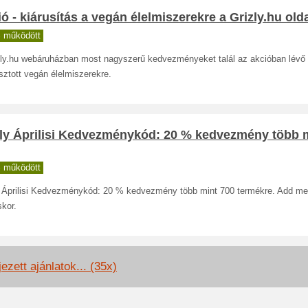
ó - kiárusítás a vegán élelmiszerekre a Grizly.hu old
 működött
zly.hu webáruházban most nagyszerű kedvezményeket talál az akcióban lévő
sztott vegán élelmiszerekre.
zly Áprilisi Kedvezménykód: 20 % kedvezmény több 
 működött
y Áprilisi Kedvezménykód: 20 % kedvezmény több mint 700 termékre. Add me
skor.
ezett ajánlatok... (35x)