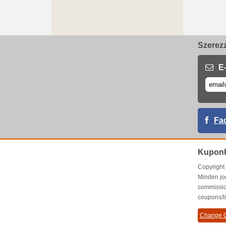
Szerezz
E-
Fa
Kupon
Copyrigh
Minden jo
commissio
coupons/l
Change C