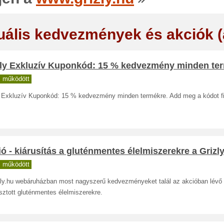
uális kedvezmények és akciók 
zly Exkluzív Kuponkód: 15 % kedvezmény minden te
 működött
y Exkluzív Kuponkód: 15 % kedvezmény minden termékre. Add meg a kódot fi
ó - kiárusítás a gluténmentes élelmiszerekre a Grizl
 működött
zly.hu webáruházban most nagyszerű kedvezményeket talál az akcióban lévő
sztott gluténmentes élelmiszerekre.