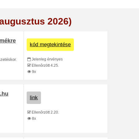
(augusztus 2026)
rmékre
kód megtekintése
Jelenleg érvényes
zetéskor.
Ellenőrzött 4.25.
9x
y.hu
link
Ellenőrzött 2.20.
8x