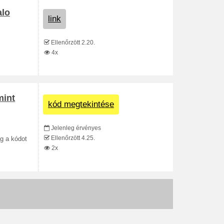
alo
link
Ellenőrzött 2.20.
4x
mint
kód megtekintése
Jelenleg érvényes
Ellenőrzött 4.25.
g a kódot
2x