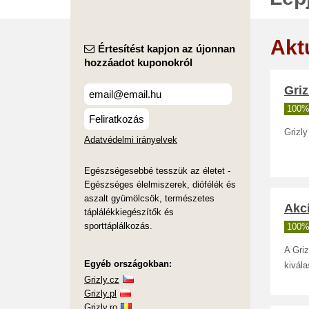
Akt
Értesítést kapjon az újonnan
hozzáadot kuponokról
Gri
100%
Feliratkozás
Grizl
Adatvédelmi irányelvek
Egészségesebbé tesszük az életet -
Egészséges élelmiszerek, diófélék és
aszalt gyümölcsök, természetes
Akci
táplálékkiegészítők és
sporttáplálkozás.
100%
A Gri
Egyéb országokban:
kivála
Grizly.cz
Grizly.pl
Grizly.ro