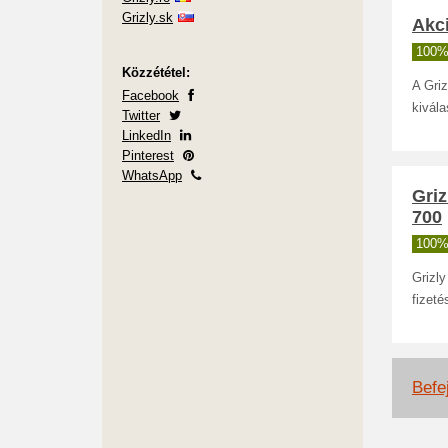
Grizly.sk
Akci
100%
Közzététel:
A Gri
Facebook
kivála
Twitter
LinkedIn
Pinterest
WhatsApp
Gri
700
100%
Grizl
fizeté
Befej