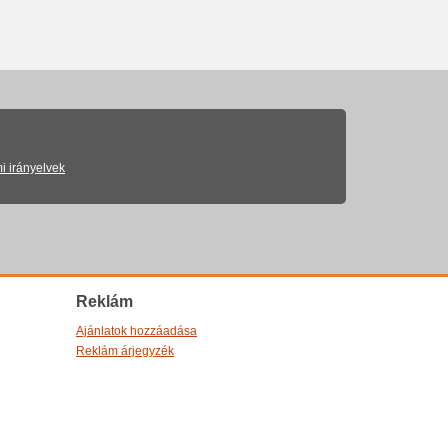
i irányelvek
Reklám
Ajánlatok hozzáadása
Reklám árjegyzék