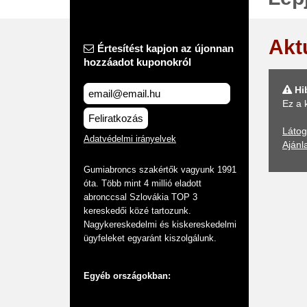
Akt
Értesítést kapjon az újonnan
hozzáadot kuponokról
Hi
Ez a 
Feliratkozás
Látog
Adatvédelmi irányelvek
Ajánl
Gumiabroncs szakértők vagyunk 1991
óta. Több mint 4 millió eladott
abronccsal Szlovákia TOP 3
kereskedői közé tartozunk.
Nagykereskedelmi és kiskereskedelmi
ügyfeleket egyaránt kiszolgálunk.
Egyéb országokban: