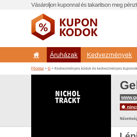
Vásároljon kuponnal és takarítson meg pénzt
Áruházak
Kedvezmények
Főoldal
>
G
> Kedvezményes kódok és kedvezményes kuponok
Ge
www.g
nincs
Nézettség
Lép