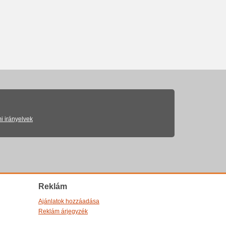
i irányelvek
Reklám
Ajánlatok hozzáadása
Reklám árjegyzék