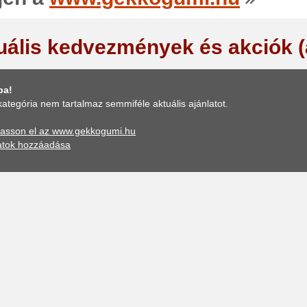
uális kedvezmények és akciók 
ba!
kategória nem tartalmaz semmiféle aktuális ajánlatot.
asson el az www.gekkogumi.hu
atok hozzáadása