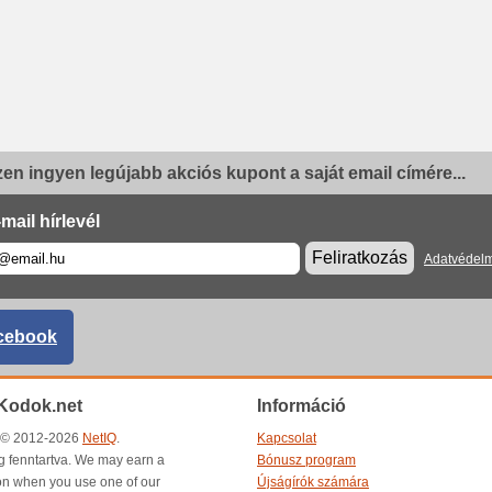
en ingyen legújabb akciós kupont a saját email címére...
mail hírlevél
Feliratkozás
Adatvédelm
cebook
Kodok.net
Információ
t © 2012-2026
NetIQ
.
Kapcsolat
g fenntartva. We may earn a
Bónusz program
n when you use one of our
Újságírók számára