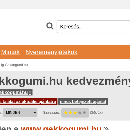
.
Minták
Nyereményjátékok
 ig Gekkogumi.hu
kkogumi.hu kedvezmén
ekkogumi.hu
 találat az aktuális ajánlatra
nincs befejezett ajánlat
:
Szavazás:
(3/5, 1x)
jen a
www.gekkogumi.hu