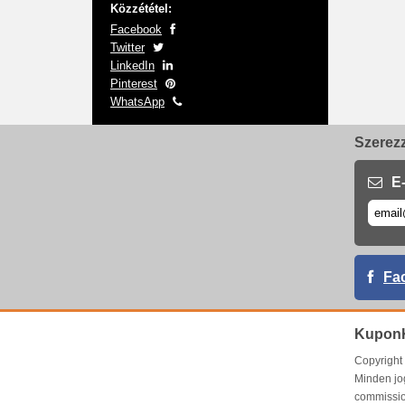
Közzététel:
Facebook
Twitter
LinkedIn
Pinterest
WhatsApp
Szerezz
E-
Fa
Kupon
Copyrigh
Minden jo
commissio