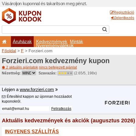
Vásároljon kuponnal és taka
Áruházak
Kedvezm
Nyeremé
Főoldal
>
F
> Forzieri.com