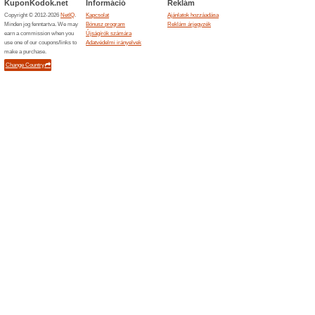
Aktuális kedvezmén
INGYENES SZÁLLÍT
100% működött
Akcio
INGYENES SZÁLLÍTÁS 199 
SZÁLLÍTÁSÁRA KÓD FREESH
NEM SZÁLLÍTHATÓ A FORZI
ELŐÍRÁSOKHOZ