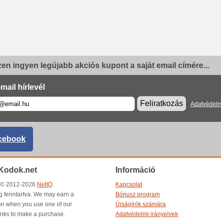
en ingyen legújabb akciós kupont a saját email címére...
mail hírlevél
Feliratkozás
Adatvédelm
cebook
Kodok.net
Információ
t © 2012-2026
NetIQ
.
Kapcsolat
g fenntartva. We may earn a
Bónusz program
n when you use one of our
Újságírók számára
inks to make a purchase.
Adatvédelmi irányelvek