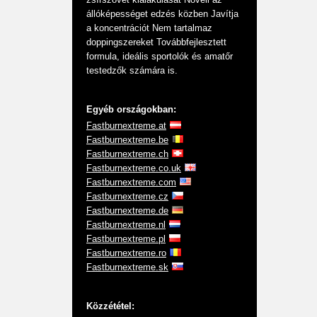
állóképességet edzés közben Javítja
a koncentrációt Nem tartalmaz
doppingszereket Továbbfejlesztett
formula, ideális sportolók és amatőr
testedzők számára is.
Egyéb országokban:
Fastburnextreme.at
Fastburnextreme.be
Fastburnextreme.ch
Fastburnextreme.co.uk
Fastburnextreme.com
Fastburnextreme.cz
Fastburnextreme.de
Fastburnextreme.nl
Fastburnextreme.pl
Fastburnextreme.ro
Fastburnextreme.sk
Közzététel: