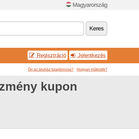
Magyarország
Keres
Regisztráció
Jelentkezés
Ön az áruház tulajdonosa?
Hogyan működik?
ezmény kupon