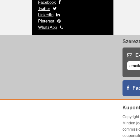
Facebook
Twitter
LinkedIn
Pinterest
WhatsApp
Szerezz
E-
Fa
Kupon
Copyrigh
Minden jo
commissio
coupons/l