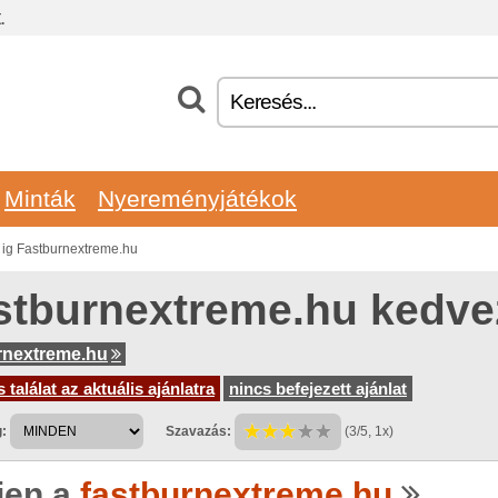
.
Minták
Nyereményjátékok
ig Fastburnextreme.hu
stburnextreme.hu kedv
rnextreme.hu
 találat az aktuális ajánlatra
nincs befejezett ajánlat
:
Szavazás:
(3/5, 1x)
jen a
fastburnextreme.hu