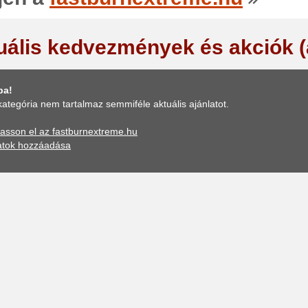
uális kedvezmények és akciók 
ba!
kategória nem tartalmaz semmiféle aktuális ajánlatot.
asson el az fastburnextreme.hu
atok hozzáadása