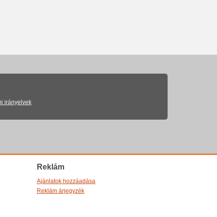
i irányelvek
Reklám
Ajánlatok hozzáadása
Reklám árjegyzék