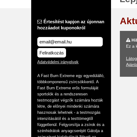
Akt
Értesítést kapjon az újonnan
hozzáadot kuponokról
Hi
Ez a 
Feliratkozás
Látog
Adatvédelmi irányelvek
Ajánl
A Fast Burn Extreme egy egyedülálló,
többkomponensű zsírcsökkentő. A
Fast Burn Extreme erős formuláját
sportolók és a rendszeresen
testmozgást végzők számára hozták
létre, de előnyei mindenki számára
hasznosak lehetnek - a testmozgás
intenzitásától és a testtömegtől
függetlenül. Felgyorsítja a zsírok és a
szénhidrátok anyagcseréjét Gátolja a
zsírszövet kialakulását Növeli az