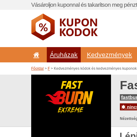
Vásároljon kuponnal és takarítson meg pénzt
Áruházak
Kedvezmények
Főoldal
>
F
> Kedvezményes kódok és kedvezményes kuponok 
Fa
fastbu
nincs
Nézettség
Lép