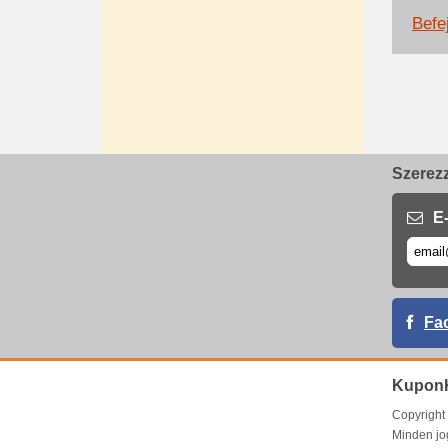
Befej
Szerezz
E-
Fa
Kupon
Copyrigh
Minden jo