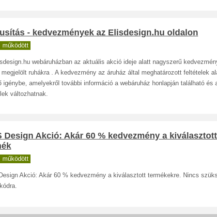
usítás - kedvezmények az Elisdesign.hu oldalon
 működött
isdesign.hu webáruházban az aktuális akció ideje alatt nagyszerű kedvezmén
a megjelölt ruhákra . A kedvezmény az áruház által meghatározott feltételek a
 igénybe, amelyekről további információ a webáruház honlapján található és
elek változhatnak.
 Design Akció: Akár 60 % kedvezmény a kiválasztott
mék
 működött
Design Akció: Akár 60 % kedvezmény a kiválasztott termékekre. Nincs szük
kódra.