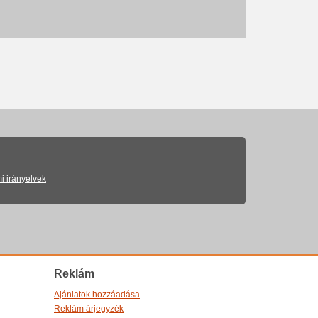
i irányelvek
Reklám
Ajánlatok hozzáadása
Reklám árjegyzék