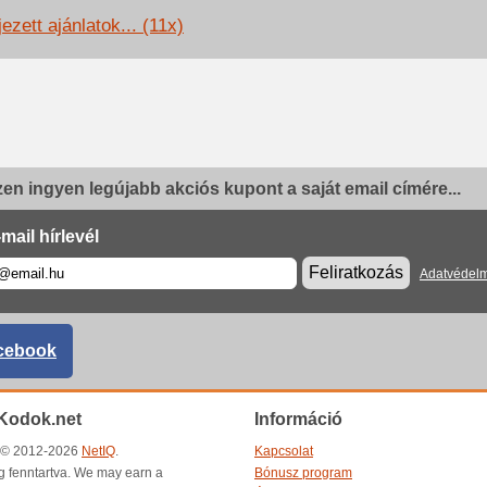
ezett ajánlatok... (11x)
en ingyen legújabb akciós kupont a saját email címére...
mail hírlevél
Feliratkozás
Adatvédelm
cebook
Kodok.net
Információ
t © 2012-2026
NetIQ
.
Kapcsolat
g fenntartva. We may earn a
Bónusz program