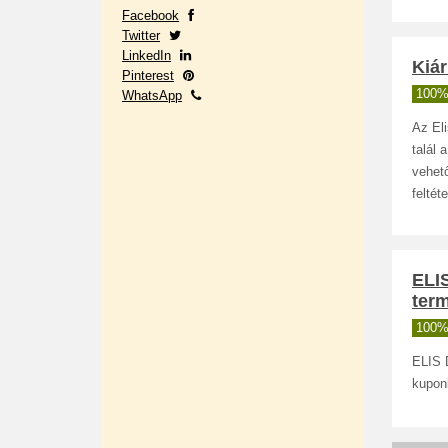
Facebook
Twitter
LinkedIn
Kiár
Pinterest
100%
WhatsApp
Az El
talál 
vehető
feltét
ELIS
ter
100%
ELIS 
kupon