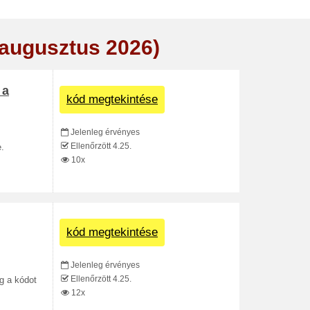
(augusztus 2026)
 a
kód megtekintése
Jelenleg érvényes
Ellenőrzött 4.25.
.
10x
kód megtekintése
Jelenleg érvényes
Ellenőrzött 4.25.
g a kódot
12x