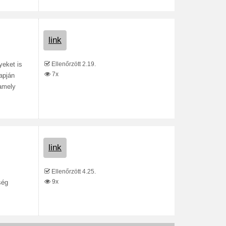
link
Ellenőrzött 2.19.
yeket is
7x
lapján
 amely
link
Ellenőrzött 4.25.
9x
ség