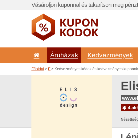
Vásároljon kuponnal és takarítson meg pénzt
Áruházak
Kedvezmények
Főoldal
>
E
> Kedvezményes kódok és kedvezményes kuponok i
El
www.el
4 akt
Nézettség
Lép