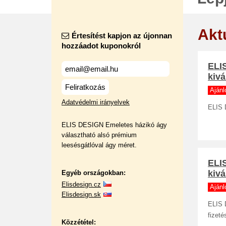
Akt
Értesítést kapjon az újonnan
hozzáadot kuponokról
ELI
kivá
Feliratkozás
Ajánl
Adatvédelmi irányelvek
ELIS 
ELIS DESIGN Emeletes házikó ágy
választható alsó prémium
leesésgátlóval ágy méret.
ELI
kivá
Egyéb országokban:
Elisdesign.cz
Ajánl
Elisdesign.sk
ELIS 
fizeté
Közzététel: