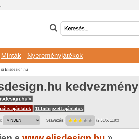
.
Minták
Nyereményjátékok
g Elisdesign.hu
isdesign.hu kedvezmén
isdesign.hu
uális ajánlatok
11 befejezett ajánlatok
:
Szavazás:
(2.51/5, 118x)
jen a
www.elisdesign.hu