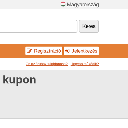
Magyarország
Keres
Regisztráció
Jelentkezés
Ön az áruház tulajdonosa?
Hogyan működik?
y kupon