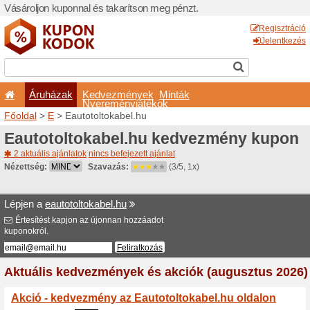
Vásároljon kuponnal és taka
Áruházak
Kedvezm
Nyeremé
Főoldal
>
E
> Eautotoltokab