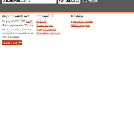
Ingyenes szállítás az
100% működött
Akcio
Az Eautotoltokabel.hu webáruh
kiszállítás ingyenes. A kedvez
alapján vehető igénybe, amel
honlapján található és amely f
Hasonló ajánlatok