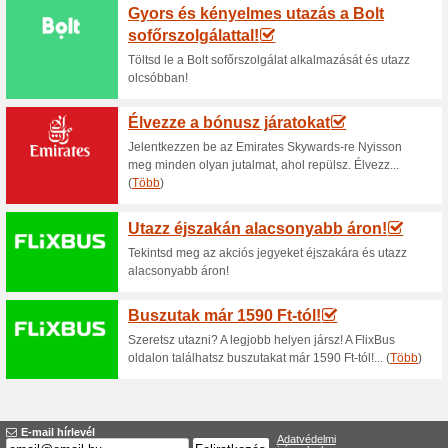
Aktuális kedvezmén
Akció - kedvezmény a
100% működött
Akcio
Az Eautotoltokabel.hu webár
kiválasztott töltőkre.