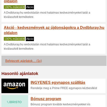
Dvdbluray.hu 
2 aktuális ajánlatok
1 befejez
Nézettség:
Szavazá
Lépjen a
dvdbluray.hu
Értesítést kapjon az újonna
kuponokról.
F