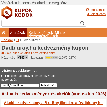
Vásároljon kuponnal és taka
Áruházak
Kedvezm
Nyeremé
Főoldal
>
D
> Dvdbluray.hu