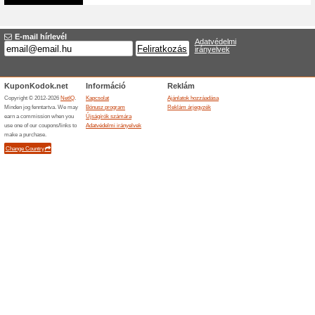
Akció - kedvezménye
oldalon
100% működött
Akcio
A Dvdbluray.hu weboldalán m
kiválasztott termékekre.
Befejezett ajánlatok... (1x)