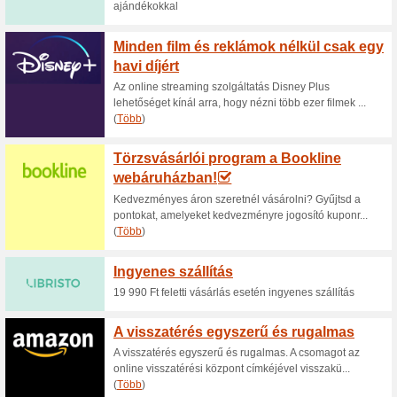
Aktuális kedvezmén
Akció - kedvezmény a
oldalon
100% működött
Akcio
A Dvdbluray.hu weboldalán m
kiválasztott termékekre.