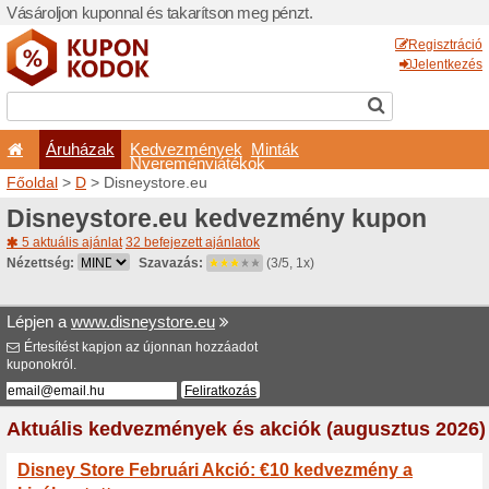
Vásároljon kuponnal és taka
Áruházak
Kedvezm
Nyeremé
Főoldal
>
D
> Disneystore.