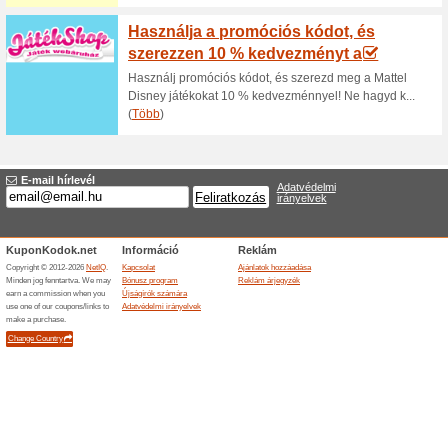
webá
100% működött
Akcio
Az akár - 25 % kedvezmény a 
Disneystore.eu webáruházban
feltételek alapján vehető igé
honlapján található és amely f
Akció -50 % kedvezmé
Disneystore