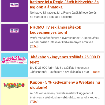
Disney Store Leérték
kiválasztott
100% működött
Akcio
Disney Store Leértékelés: Aká
Nincs szükség kuponkódra.
Akció - 25 % a kivála