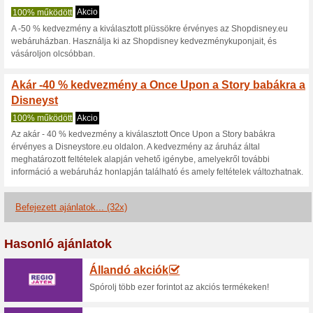
Aktuális kedvezmén
Disney Store Február
kiválasztott
100% működött
Akcio
Disney Store Februári Akció: 
szükség kuponkódra.