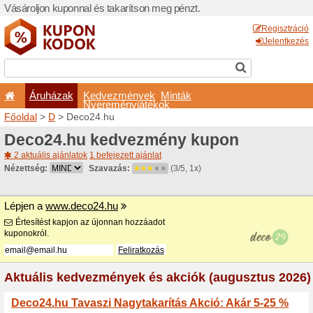
Vásároljon kuponnal és taka
Áruházak
Kedvezm
Nyeremé
Főoldal
>
D
> Deco24.hu