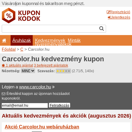
Vásároljon kuponnal és taka
Áruházak
Kedvezm
Nyeremé
Főoldal
>
C
> Carcolor.hu