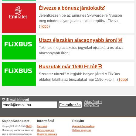
Aktuális kedvezmén
Akció Carcolor.hu w
100% működött
Akcio
A Carcolor.hu webáruházban 
akcióban lévő kiválasztott ter