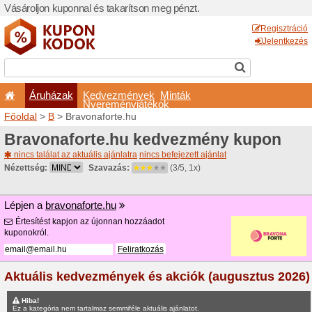
Vásároljon kuponnal és taka
Áruházak
Kedvezm
Nyeremé
Főoldal
>
B
> Bravonaforte