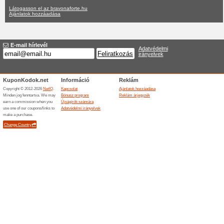
Bravonaforte.
nincs találat az aktuális ajánl
Nézettség:
Szavazá
Lépjen a
bravonaforte.hu
Értesítést kapjon az újonna
kuponokról.
F