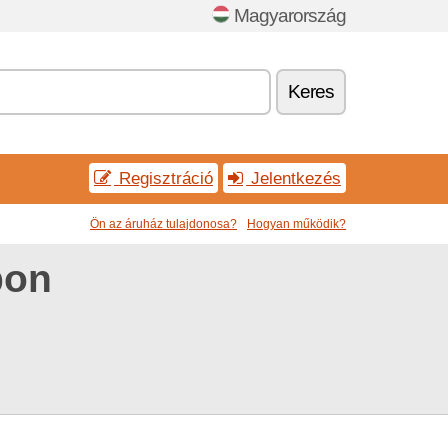
Magyarország
Keres
Regisztráció
Jelentkezés
Ön az áruház tulajdonosa?
Hogyan működik?
pon