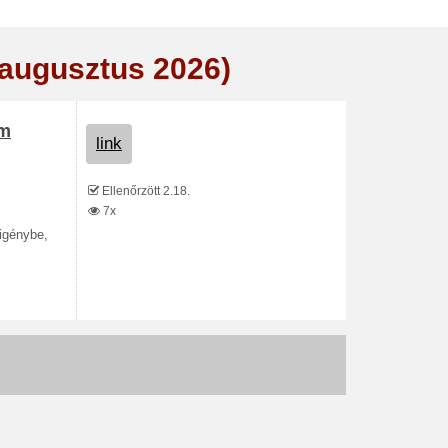
(augusztus 2026)
om
link
Ellenőrzött 2.18.
7x
 igénybe,