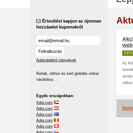
Akt
Értesítést kapjon az újonnan
hozzáadot kuponokról
Akci
web
Feliratkozás
100%
Adatvédelmi irányelvek
Az Ad
termék
Ruhák, otthon és kert globális online
amelye
vásárlása ...
változ
Egyéb országokban:
Ador.com
Befej
Ador.com
Ador.com
Ador.com
Ador.com
Ador.com