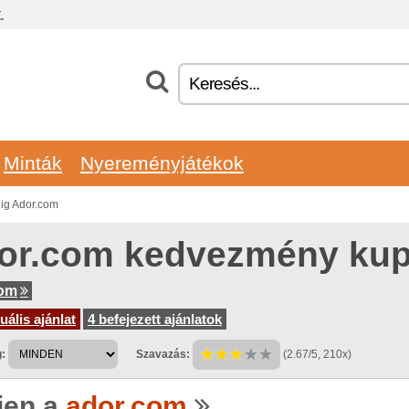
.
Minták
Nyereményjátékok
ig Ador.com
or.com kedvezmény ku
com
uális ajánlat
4 befejezett ajánlatok
:
Szavazás:
(2.67/5, 210x)
jen a
ador.com