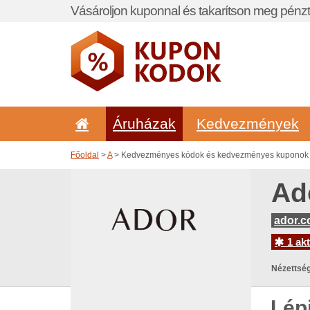
Vásároljon kuponnal és takarítson meg pénzt
Áruházak
Kedvezmények
Főoldal
>
A
> Kedvezményes kódok és kedvezményes kuponok 
Ad
ador.
1 akt
Nézettség
Lép