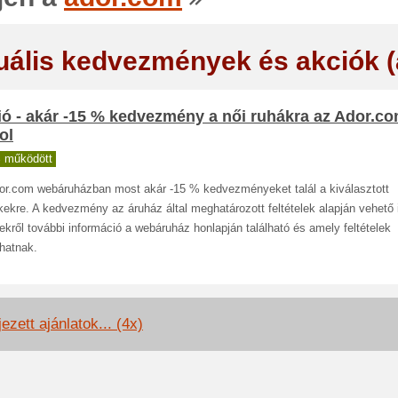
uális kedvezmények és akciók 
ó - akár -15 % kedvezmény a női ruhákra az Ador.c
ol
 működött
or.com webáruházban most akár -15 % kedvezményeket talál a kiválasztott
ekre. A kedvezmény az áruház által meghatározott feltételek alapján vehető
kről további információ a webáruház honlapján található és amely feltételek
hatnak.
ezett ajánlatok... (4x)