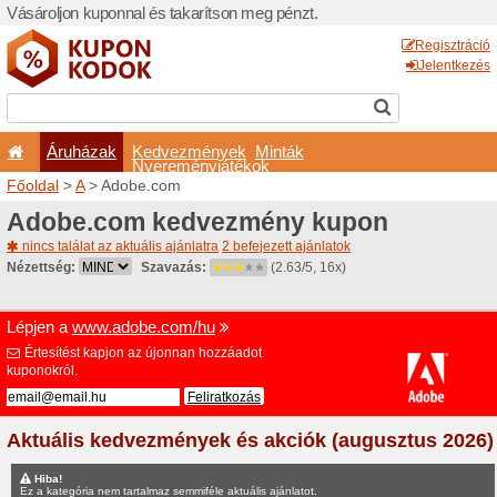
Vásároljon kuponnal és taka
Áruházak
Kedvezm
Nyeremé
Főoldal
>
A
> Adobe.com