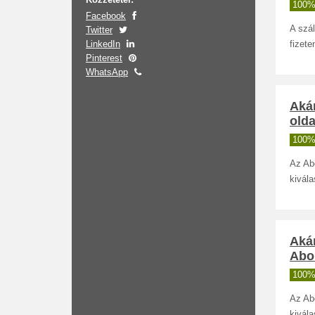
100%
Facebook
A szál
Twitter
LinkedIn
fizet
Pinterest
WhatsApp
Aká
olda
100%
Az Ab
kivála
Aká
Abo
100%
Az Ab
kivála