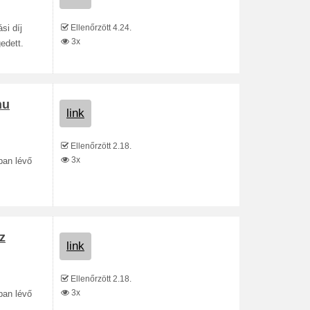
Ellenőrzött 4.24.
si díj
3x
edett.
hu
link
Ellenőrzött 2.18.
3x
ban lévő
z
link
Ellenőrzött 2.18.
3x
ban lévő