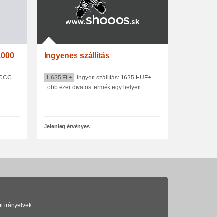
.000
Ingyenes szállítás
a CCC
1 625 Ft +
Ingyen szállítás: 1625 HUF+.
Több ezer divatos termék egy helyen.
Jelenleg érvényes
i irányelvek