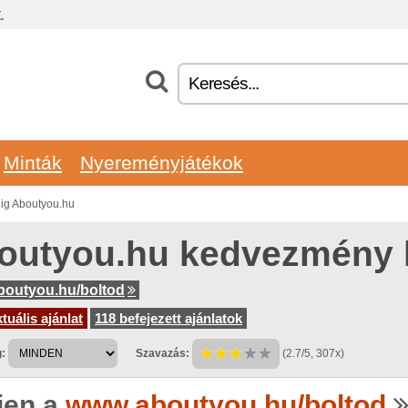
.
Minták
Nyereményjátékok
ig Aboutyou.hu
outyou.hu kedvezmény
outyou.hu/boltod
tuális ajánlat
118 befejezett ajánlatok
:
Szavazás:
(2.7/5, 307x)
jen a
www.aboutyou.hu/boltod