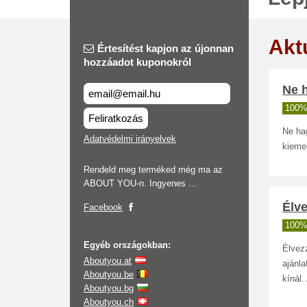
Akt
Értesítést kapjon az újonnan
hozzáadot kuponokról
Ne 
100%
Feliratkozás
Ne ha
Adatvédelmi irányelvek
kieme
Rendeld meg terméked még ma az
ABOUT YOU-n. Ingyenes ...
Élv
Facebook
100%
Egyéb országokban:
Élvez
Aboutyou.at
ajánla
Aboutyou.be
kínál.
Aboutyou.bg
Aboutyou.ch