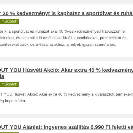
 30 % kedvezményt is kaphatsz a sportdivat és ruház
 működött
e ki a sportdivat és -ruházat akár 30 %-os kedvezményét! Iratkozzon fel
alunkra, és használja ki az általunk kínált kuponkódokat, promóciókat és
atérítéseket azokhoz a vásárlásokhoz, amelyek igazán számítanak.
UT YOU Húsvéti Akció: Akár extra 40 % kedvezmény
la
 működött
 YOU Húsvéti Akció: Akár extra 40 % kedvezmény a kiválasztott termékekr
ég kuponkódra.
T YOU Ajánlat: Ingyenes szállítás 6.990 Ft feletti v