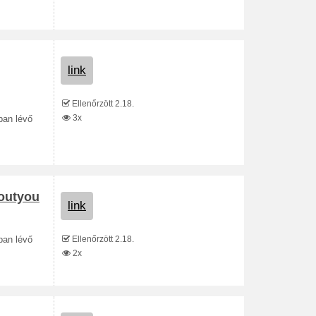
link
Ellenőrzött 2.18.
3x
ban lévő
boutyou
link
Ellenőrzött 2.18.
ban lévő
2x