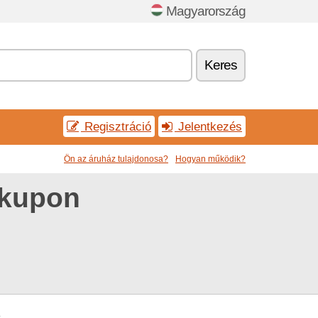
Magyarország
Keres
Regisztráció
Jelentkezés
Ön az áruház tulajdonosa?
Hogyan működik?
 kupon