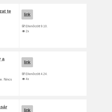
at te
link
Ellenőrzött 9.10.
2x
 a
link
Ellenőrzött 4.24.
4x
e. Nincs
ásár
link