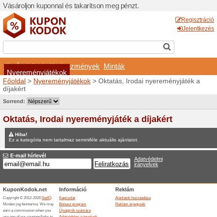
Vásároljon kuponnal és taka
Áruházak
Kedvezmé
Nyereményjátékok
Főoldal
>
Nyereményjáték