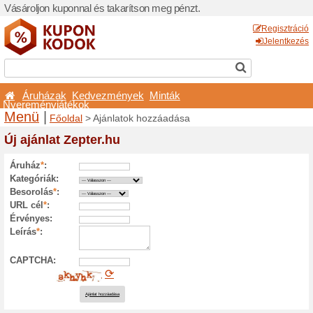
Vásároljon kuponnal és taka
Áruházak
Kedvezmé
Nyereményjátékok
Menü
|
Főoldal
> Ajánla