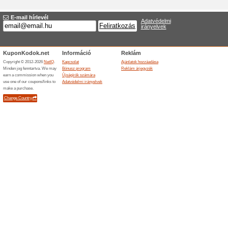
Új ajánlat Zepter.hu
Áruház
*
:
Kategóriák:
Besorolás
*
:
URL cél
*
:
Érvényes:
Leírás
*
: