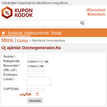
Vásároljon kuponnal és taka
Áruházak
Kedvezmé
Nyereményjátékok
Menü
|
Főoldal
> Ajánla