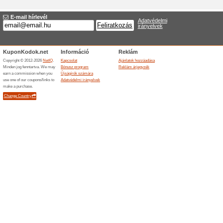
Új ajánlat Ozonegen
Áruház
*
:
Kategóriák:
Besorolás
*
:
URL cél
*
:
Érvényes:
Leírás
*
: