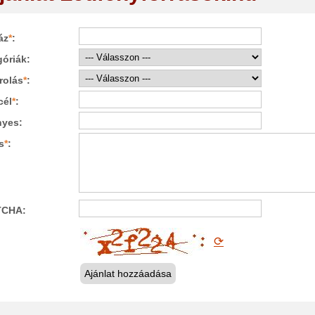
áz
*
:
óriák:
rolás
*
:
cél
*
:
nyes:
s
*
:
TCHA:
⟳
Ajánlat hozzáadása