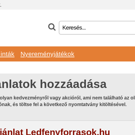
.
inták
Nyereményjátékok
ánlatok hozzáadása
olyan kedvezményről vagy akcióról, ami nem található az o
ónak, és töltse fel a következő nyomtatvány kitöltésével.
ajánlat Ledfenyforrasok.hu