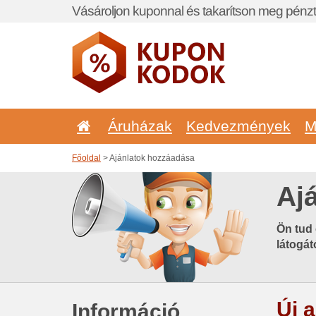
Vásároljon kuponnal és takarítson meg pénzt
Áruházak
Kedvezmények
M
Főoldal
> Ajánlatok hozzáadása
Aj
Ön tud 
látogát
Új 
Információ