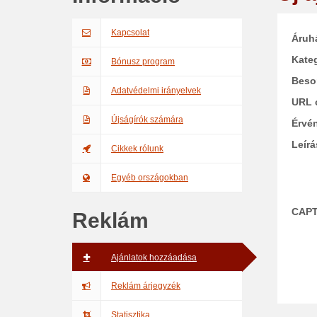
Kapcsolat
Áruh
Kateg
Bónusz program
Beso
Adatvédelmi irányelvek
URL 
Újságírók számára
Érvé
Leírá
Cikkek rólunk
Egyéb országokban
CAP
Reklám
Ajánlatok hozzáadása
Reklám árjegyzék
Statisztika