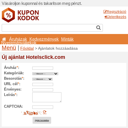
Vásároljon kuponnal és taka
Áruházak
Kedvezmé
Nyereményjátékok
Menü
|
Főoldal
> Ajánla