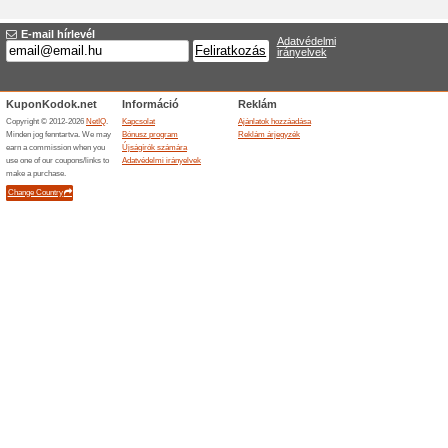
Új ajánlat Hotelscli
Áruház
*
:
Kategóriák:
Besorolás
*
:
URL cél
*
:
Érvényes:
Leírás
*
: