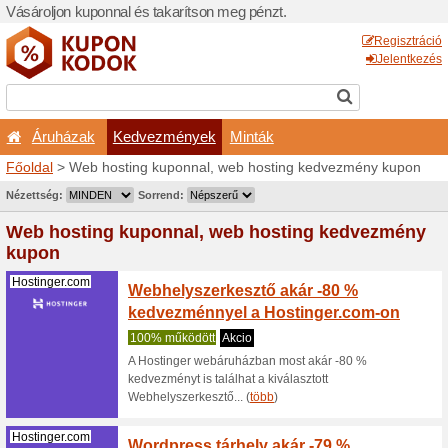
Vásároljon kuponnal és taka
Áruházak
Kedvezm
Főoldal
> Web hosting kup
Nyereményjátékok