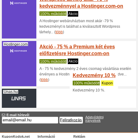
Nézettség:
Sorrend
Web hosting kuponn
kupon
Hostinger.com
Webhel
kedvez
100% mű