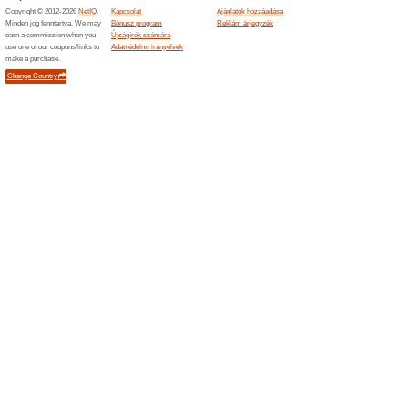
A Hostin
kedvezmén
Webhelysz
Hostinger.com
Wordpr
kedvez
100% mű
A Hostin
kedvezmén