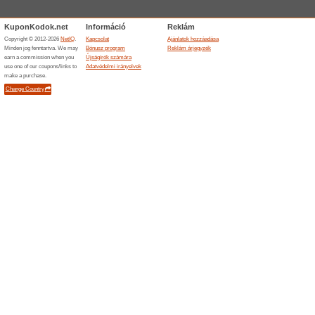
Nézettség:
Sorrend
Szállodák kuponnal
Akció 
Myluxoria.com
szállá
100% mű
A Myluxo
kedvezmén