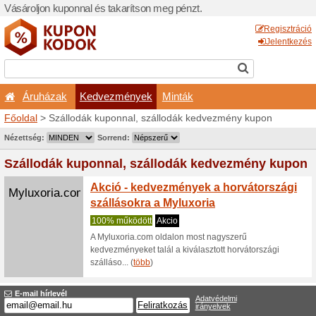
Vásároljon kuponnal és taka
Áruházak
Kedvezm
Főoldal
> Szállodák kuponn
Nyereményjátékok