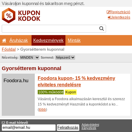
Vásároljon kuponnal és taka
Áruházak
Kedvezm
Főoldal
> Gyorsétterem ku
Nyereményjátékok