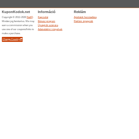
Nézettség:
Sorrend
Gyorsétterem kupon
Foodo
Foodora.hu
elvite
100% mű
Vásárolj
15 % ked